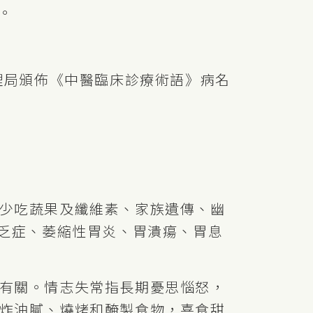
。
理局頒佈《中醫臨床診療術語》病名
少吃蔬果及纖維素、家族遺傳、幽
缺乏症、萎縮性胃炎、胃潰瘍、胃息
有關。情志失常指長期憂思惱怒，
炸油膩、燒烤和醃製食物，喜食甜