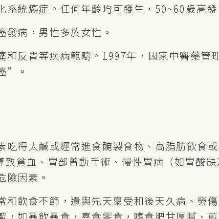
系統癌症。任何年齡均可發生，50~60歲高發
癌發病，男性多於女性。
痛和反胃等疾病範疇。1997年，國家中醫藥管
癌”。
素吃得太鹹或經常進食醃製食物、高脂肪飲食或
2導致貧血、胃部曾動手術、慢性胃病（如胃酸
危險因素。
常和飲食不節，還與先天稟受和後天久病、勞傷
潔，如暴飲暴食，喜食零食，嗜食肥甘厚膩、煎