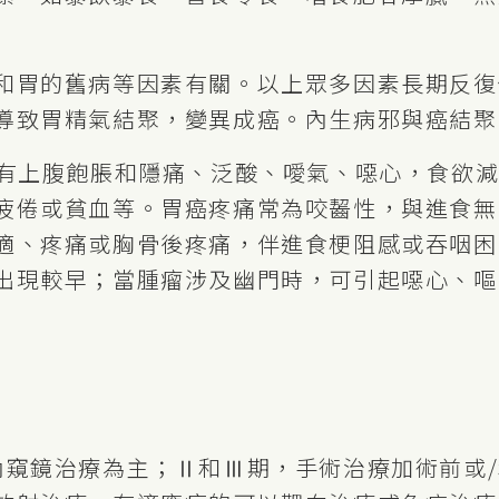
和胃的舊病等因素有關。以上眾多因素長期反復
導致胃精氣結聚，變異成癌。內生病邪與癌結聚
或有上腹飽脹和隱痛、泛酸、噯氣、噁心，食欲
疲倦或貧血等。胃癌疼痛常為咬齧性，與進食無
適、疼痛或胸骨後疼痛，伴進食梗阻感或吞咽困
出現較早；當腫瘤涉及幽門時，可引起噁心、嘔
內窺鏡治療為主；Ⅱ和Ⅲ期，手術治療加術前或