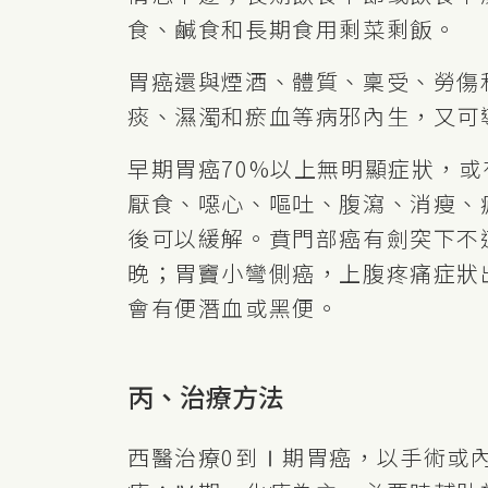
食、鹹食和長期食用剩菜剩飯。
胃癌還與煙酒、體質、稟受、勞傷
痰、濕濁和瘀血等病邪內生，又可
早期胃癌70%以上無明顯症狀，
厭食、噁心、嘔吐、腹瀉、消瘦、
後可以緩解。賁門部癌有劍突下不
晚；胃竇小彎側癌，上腹疼痛症狀
會有便潛血或黑便。
丙、治療方法
西醫治療0到Ⅰ期胃癌，以手術或