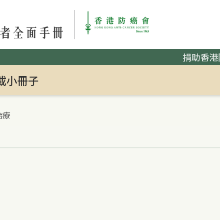
捐助香港
載小冊子
治療