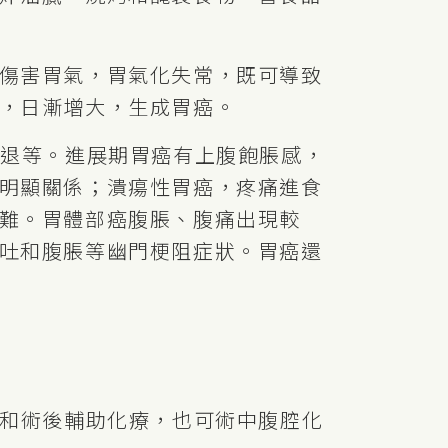
傷害胃氣，胃氣化失常，既可導致
，日漸增大，生成胃癌。
減退等。進展期胃癌有上腹飽脹感，
明顯關係；潰瘍性胃癌，疼痛進食
難。胃體部癌腹脹、腹痛出現較
吐和腹脹等幽門梗阻症狀。胃癌還
/和術後輔助化療，也可術中腹腔化