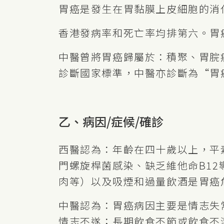
胃癌是發生在胃黏膜上皮細胞的消化
香港發病率和死亡率均排第六。胃
中醫曾將胃癌歸屬於：積聚、胃脘
診斷國家標準，中醫亦診斷為“胃
乙、病因/症候/確診
西醫認為：年齡在四十歲以上，平
門螺旋桿菌感染、缺乏維他命B1
肉等）以及吸煙和過量飲酒是胃癌
中醫認為：胃癌病因主要是情志失
情志不遂；長期飲食不節或飲食不