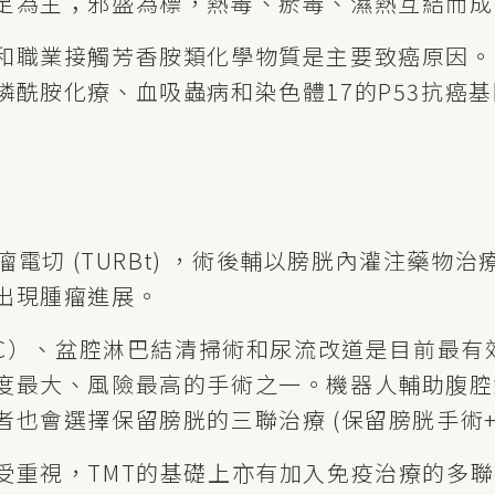
足為主；邪盛為標，熱毒、瘀毒、濕熱互結而成
和職業接觸芳香胺類化學物質是主要致癌原因。
燐酰胺化療、血吸蟲病和染色體17的P53抗癌
瘤電切 (TURBt) ，術後輔以膀胱內灌注藥物治
出現腫瘤進展。
RC）、盆腔淋巴結清掃術和尿流改道是目前最
最大、風險最高的手術之一。機器人輔助腹腔鏡下R
也會選擇保留膀胱的三聯治療 (保留膀胱手術+化
受重視，TMT的基礎上亦有加入免疫治療的多