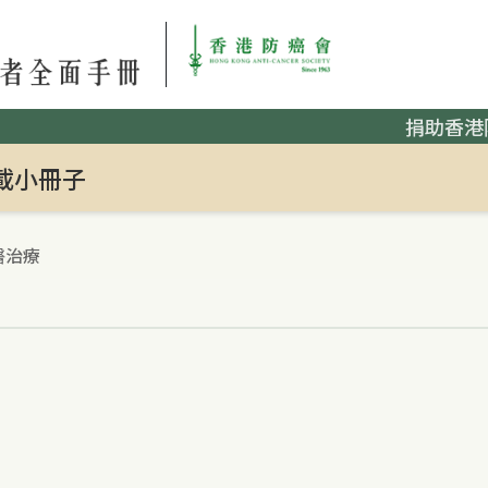
捐助香港
載小冊子
醫治療