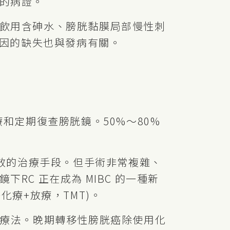
的病證。
飲用含砷水、膀胱黏膜局部慢性刺
基因的缺失也與發病有關。
療和定期復查膀胱鏡。50%～80%
有效的治療手段。但手術非常複雜、
C 正在成為 MIBC 的一種新
療+放療，TMT)。
聯療法。晚期轉移性膀胱癌除使用化