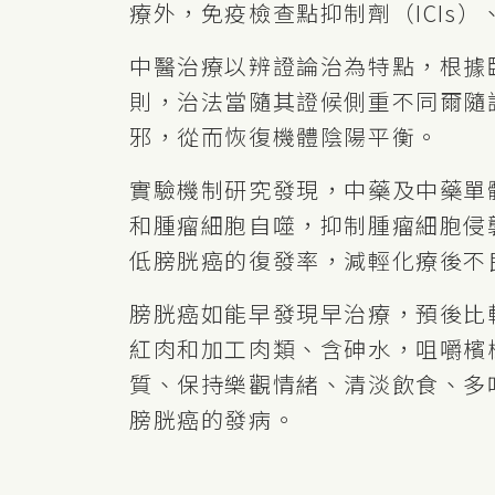
療外，免疫檢查點抑制劑（ICIs）
中醫治療以辨證論治為特點，根據
則，治法當隨其證候側重不同爾隨
邪，從而恢復機體陰陽平衡。
實驗機制研究發現，中藥及中藥單
和腫瘤細胞自噬，抑制腫瘤細胞侵
低膀胱癌的復發率，減輕化療後不
膀胱癌如能早發現早治療，預後比
紅肉和加工肉類、含砷水，咀嚼檳
質、保持樂觀情緒、清淡飲食、多
膀胱癌的發病。