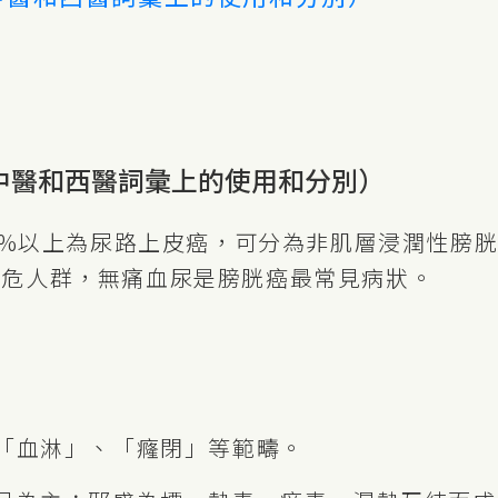
中醫和西醫詞彙上的使用和分別）
以上為尿路上皮癌，可分為非肌層浸潤性膀胱癌 (
癌的高危人群，無痛血尿是膀胱癌最常見病狀。
「血淋」、「癃閉」等範疇。