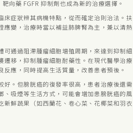
、靶向藥 FGFR 抑制劑也成為新的治療選擇。
臨床症狀辨其病機特點，從而確定治則治法。扶
證應變，治療時當以補益肺脾腎為主，兼以清熱
體可通過阻滯腫瘤細胞增殖周期，來達到抑制細
襲遷移，抑制腫瘤細胞耐藥性。在現代醫學治療
良反應，同時提高生活質量，改善患者預後。
較好。但膀胱癌的復發率很高，患者治療後還需
榔、吸煙等生活方式，可能會增加患膀胱癌的風
吃新鮮蔬果（如西蘭花、卷心菜、花椰菜和羽衣