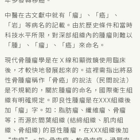
中醫在古文獻中就有「瘤」、「癌」、
「岩」等病名的記載。由於歷史條件和當時
科技水平所限，對深部組織內的腫瘤則難以
「腫」、「瘤」、「癌」來命名。
現代骨腫瘤學是在Ｘ線和顯微鏡使用臨床
後，才較快地發展起來的。這裡需指出將惡
性骨腫瘤稱作「骨癌」的說法（民間說法）
是不規範的，關於腫瘤的命名，國際衛生組
織有明確規定。即良性腫瘤是在XXX組織後
加「瘤」字。如：脂肪瘤、纖維瘤、骨瘤
等；而源於間葉組織 (結締組織、肌肉組
織、骨組織) 的惡性腫瘤，在XXX組織後加
“肉瘤”。如: 骨肉瘤、軟骨肉瘤、滑膜肉