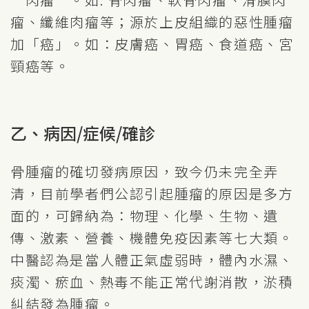
瘤、纖維肉瘤等；源於上皮組織的惡性腫瘤
加「癌」。如：皮膚癌、胃癌、食道癌、宮
頸癌等。
乙、病因/症候/確診
骨腫瘤的確切發病原因，致今仍未完全弄
清，目前學者們公認引起腫瘤的原因是多方
面的，可歸納為：物理、化學、生物、遺
傳、激素、營養、機體免疫因素等七大類。
中醫認為是當人體正氣虛弱時，體內水濕、
痰濁、瘀血、熱毒不能正常代謝消散，淤積
糾結發為腫瘤。