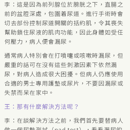
李：這是因為前列腺位於膀胱之下，直腸之
前的盆腔深處，包圍着尿道。進行手術時會
切去部份控制尿道開關的括約肌，令其喪失
幫助鎖住尿液的肌肉功能，因此身體如受任
何壓力，病人便會漏尿。
通常病人特別會在打噴嚏或咳嗽時漏尿，但
嚴重的話可在沒有這些刺激因素下依然漏
尿，對病人造成很大困擾。但病人仍應使用
合適的男士專用護墊或尿片，不要因漏尿或
失禁而呆在家中。
王：那有什麼解決方法呢？
李：在談解決方法之前，我們首先要替病人
做一個尿墊測試（pad test），看看漏尿的