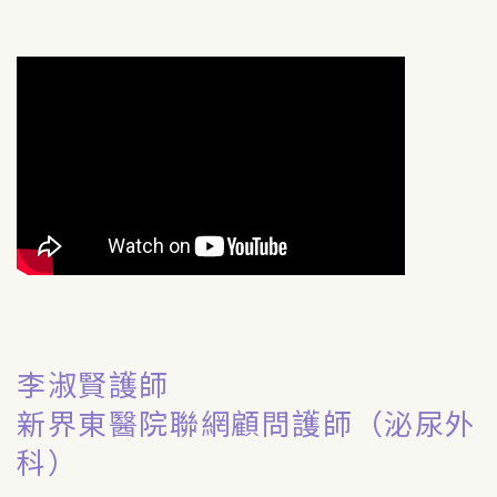
李淑賢護師
新界東醫院聯網顧問護師（泌尿外
科）