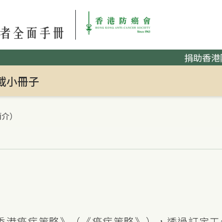
捐助香港
載小冊子
簡介）
）
份《香港癌症策略》（《癌症策略》），透過訂定