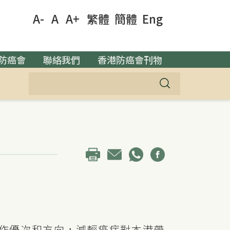
A-
A
A+
繁體
簡體
Eng
防癌會
聯絡我們
香港防癌會刊物
工作優次和方向，減輕癌症對本港帶