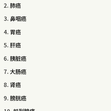
2.
肺癌
3.
鼻咽癌
4.
胃癌
5.
肝癌
6.
胰脏癌
7.
大肠癌
8.
肾癌
9.
膀胱癌