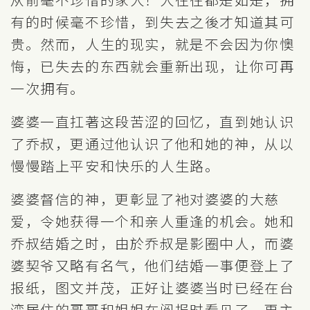
有的时候毫不珍惜，到失去之後才知道其可
贵。然而，人生的现实，就是不会因为你懊
悔，已失去的东西就会重新出现，让你可再
一次拥有。
婆婆一直扛著这段苦涩的回忆，直到她认识
了乔叔，更通过他认识了他和她的神，从以
慢慢踏上平安和快乐的人生路。
婆婆督信的神，更彰显了衪对婆婆的大慈
爱，令她获得一个和亲人重逢的机会。她和
乔叔结婚之时，由於乔叔是影圈中人，而婆
婆契爷又略有名气，他们结婚一事便登上了
报纸，图文并茂，正好让婆婆当时已经在台
湾居住的哥哥和姐姐在阅报时看见了，更主