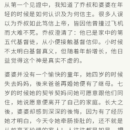
从第一个见證中，我知道了乔叔和婆婆在年
轻的时候是如何认识及为何信主。很多人误
以为乔叔如此笃信上帝，皆因他曾撞过飞机
而大难不死。乔叔澄清了：他已是家中的第
五代基督徒，从小便接触基督信仰。小时候
不太明白基督真义，但随着年龄增长，他日
益觉得这个神是真实不虚的。
婆婆并没有一个愉快的童年，她四岁的时候
失去妈妈，後来爸爸再婚她便有了继母。七
岁的时候她的契爷契妈问她可愿意跟他们同
住，她说愿意便离开了自己的家庭。长大之
後，婆婆却感到深深的後悔，因为有了经历
她才明白，今天令她牵肠掛肚的，还不就是
从前毫不珍惜的家人！人往往都是如是，拥