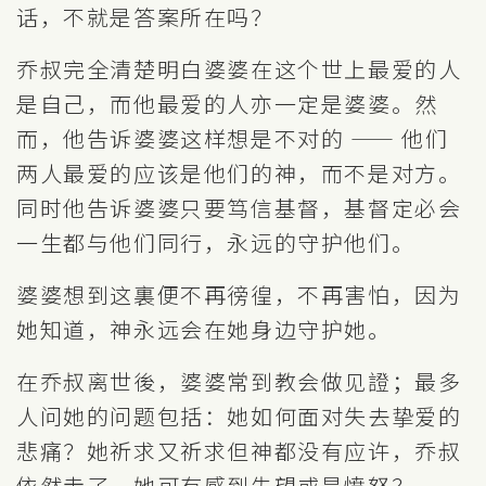
话，不就是答案所在吗？
乔叔完全清楚明白婆婆在这个世上最爱的人
是自己，而他最爱的人亦一定是婆婆。然
而，他告诉婆婆这样想是不对的 —— 他们
两人最爱的应该是他们的神，而不是对方。
同时他告诉婆婆只要笃信基督，基督定必会
一生都与他们同行，永远的守护他们。
婆婆想到这裏便不再徬徨，不再害怕，因为
她知道，神永远会在她身边守护她。
在乔叔离世後，婆婆常到教会做见證；最多
人问她的问题包括：她如何面对失去挚爱的
悲痛？她祈求又祈求但神都没有应许，乔叔
依然走了，她可有感到失望或是愤怒？