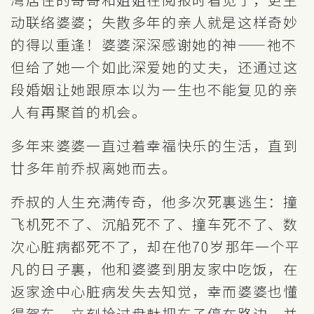
动联络婆婆；失散多年的亲人就是这样奇妙
的得以重逢！婆婆深深感谢她的神——祂不
但给了她一个如此深爱她的丈夫，还通过这
段婚姻让她跟原本以为一生也不能复见的亲
人有再聚首的机会。
多年来婆婆一直过着幸福快乐的生活，直到
廿多年前乔叔离她而去。
乔叔的人生充满传奇，他多次死裏逃生：撞
飞机死不了、沉船死不了、撞车死不了、数
次心脏病都死不了，却在他70岁那年一个平
凡的日子裏，他和婆婆到朋友家中吃饭，在
返家途中心脏病发失去知觉，幸而婆婆也懂
得驾车，立刻抢过盘軚把车子停在路边，并