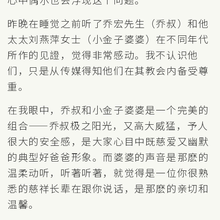
昨晚在睡觉之前听了乔宏先生（乔叔）和他
太太刘燕萍女士（小金子婆婆）在不同年代
所作的见證，觉得非常感动。我不认识他
们，只是从传媒得知他们在其教会内备受尊
重。
在我眼中，乔叔和小金子婆婆是一个完美的
组合——乔叔极之阳光，又高大威猛，予人
很大的安全感，是大家心目中既慈爱又幽默
的典型好爸爸形象。而婆婆的声音是那麽的
温柔动听，听著听著，就觉得是一位你很熟
悉的慈祥长辈在跟你说话，是那麽的亲切和
温馨。