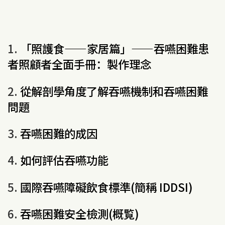
1.
「照護食——家居篇」——吞嚥困難患
者照顧者全面手冊：製作理念
2.
從解剖學角度了解吞嚥機制和吞嚥困難
問題
3.
吞嚥困難的成因
4.
如何評估吞嚥功能
5.
國際吞嚥障礙飲食標準(簡稱 IDDSI)
6.
吞嚥困難安全檢測(概覧)